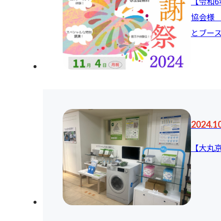
【令和6
協会様
とブー
2024.1
【大丸京