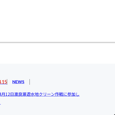
4.15
NEWS
4月12日渡良瀬遊水地クリーン作戦に参加し
。