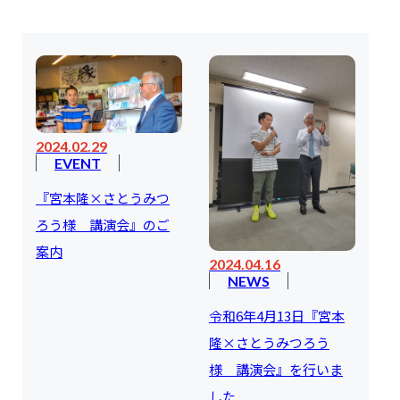
2024.02.29
EVENT
『宮本隆×さとうみつ
ろう様 講演会』のご
案内
2024.04.16
NEWS
令和6年4月13日『宮本
隆×さとうみつろう
様 講演会』を行いま
した